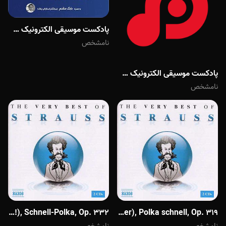
پادکست موسیقی الکترونیک سرناد 005 کارآفرینی با نسل دوم تجارت الکترونیک به همراه بابک مقدم بنیانگذار استارت...
نامشخص
پادکست موسیقی الکترونیک سرناد 005 کارآفرینی با نسل دوم تجارت الکترونیک به همراه بابک مقدم بنیانگذار استارت...
نامشخص
Reply - A cerulean state Eljen a Magyar! (Hail to Hungary!), Schnell-Polka, Op. 332
Reply - A cerulean state 08 Leichtes Blut (Light as a Feather), Polka schnell, Op. 319