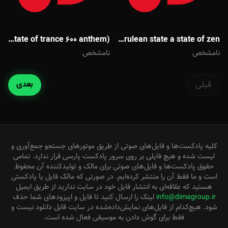
Reply - A cerulean state a state of zen
Reply - A cerulean state the expedition(a state of trance 600 anthem)(ویتنس ورژن)
نامشخص
نامشخص
قبلی
بعدی
کلیه پادکست‌ها و فایل‌های صوتی از طریق موتورهای جستجو جمع‌آوری و
لیست شده و هیچ فایلی بر روی سرور پادکست پارسی قرار ندارد. تمامی
حقوق پادکست‌ها و فایل‌های صوتی برای مالک و تولیدکننده آن محفوظ
است و ما فقط آن را منتشر کرده‌ایم. در صورتی که مالک فایل یا پادکستی
هستید که علاقه‌ای به انتشار فایل خود در سایت ندارید از طریق ایمیل
info@dimagroup.ir
لینک را ارسال کنید تا فایل و اپیزودهای شما حذف
شود. هیچ‌کدام از فایل‌های نمایش‌داده‌شده در سایت قابل دانلود نیست و
فقط برای گوش دادن به موسیقی فعال شده است.