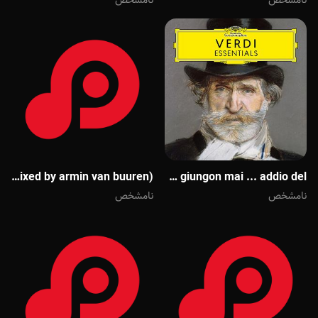
نامشخص
نامشخص
Reply - A cerulean state a state of trance 550(mixed by armin van buuren)
Reply - A cerulean state la traviata tenesta la promessa ... attendo me giungon mai ... addio del...
نامشخص
نامشخص