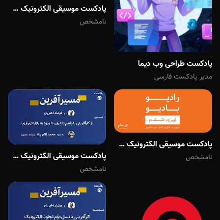
پادکست موسیقی الکترونیک سرناد 007 پادکست رادیو بادیو: قسمت هفتم
نامشخص
پادکست طراحی وب دیما
مدیر پادکست فارسی
پادکست موسیقی الکترونیک سرناد 006 پادکست رادیو بادیو - قسمت ششم
پادکست موسیقی الکترونیک سرناد 001 از کارآفرینی با طعم زعفران تا ورود به بازارهای اروپا به همراه محمد قائم ...
نامشخص
نامشخص