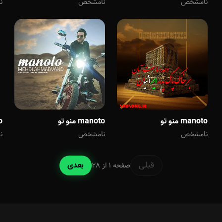
نامشخص
ن
نامشخص
manoto منو تو
manoto منو تو
to
نامشخص
نامشخص
ن
قبلی
بعدی
صفحه 1 از 28