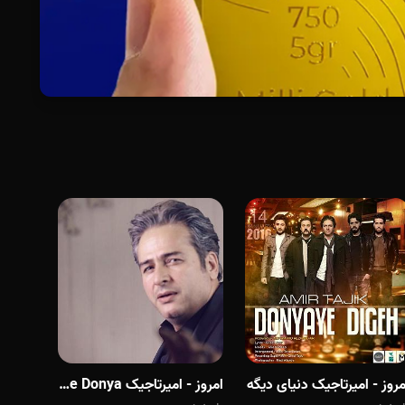
مروز - امیرتاجیک دنیای دیگه
امروز - امیرتاجیک Download New Music Amir Tajik Beheshte Donya