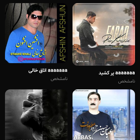
aaaaaaa اتاق خالی
aaaaaaa پر کشید
نامشخص
نامشخص