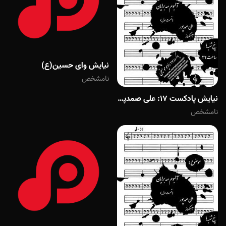
نیایش وای حسین(ع)
نامشخص
نیایش پادکست 17: علی صمدپور (قسمت اول)
نامشخص