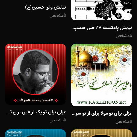
نیایش وای حسین(ع)
نامشخص
نیایش پادکست 17: علی صمدپور (قسمت اول)
نامشخص
غزلی برای تو یک اربعین برای تو حیران شدم حسین
غزلی برای تو مولا برای از تو سرودن غزل کم است مدح حضرت امیرالمومنین علیه السلام
نامشخص
نامشخص