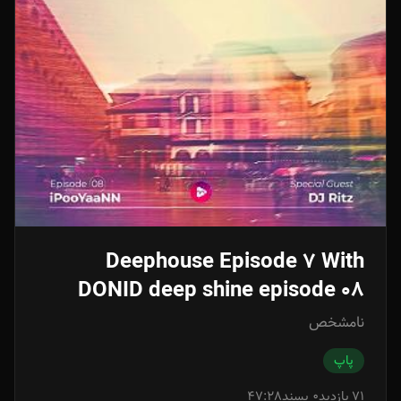
Deephouse Episode 7 With
DONID deep shine episode 08
نامشخص
پاپ
71 بازدید
0 پسند
47:28