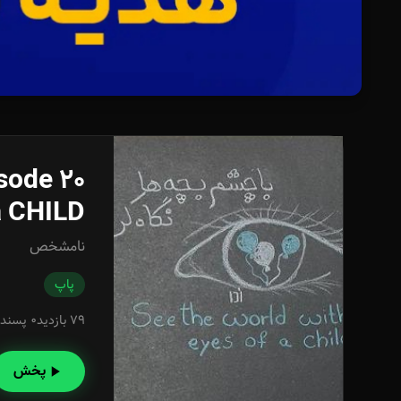
a CHILD
نامشخص
پاپ
79 بازدید
0 پسند
پخش