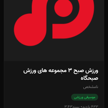
ورزش صبح ٣ مجموعه های ورزش
صبحگاه
نامشخص
موسیقی ورزشی
433 بازدید
0 پسند
3:43