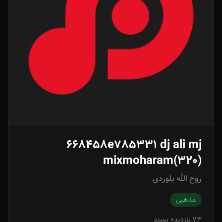
668458e785331 dj ali mj
mixmoharam(320)
روح الله بلوردی
مذهبی
73 بازدید
0 پسند