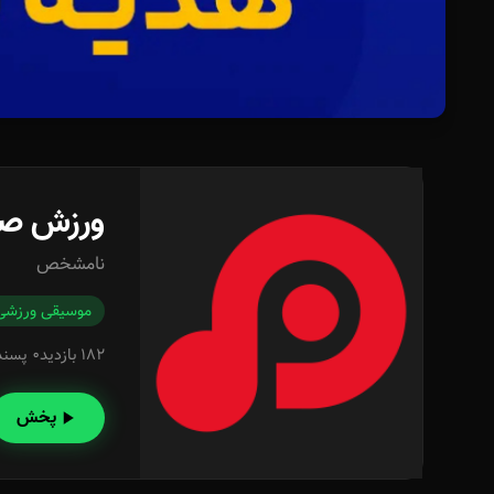
ورزش صبح ٩ مجموعه های ور
نامشخص
موسیقی ورزشی
182 بازدید
0 پسند
پخش