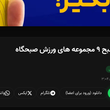
زش صبحگاه
3:04
دانلود (ورود برای اعضا)
تلگرام
ایکس
وات