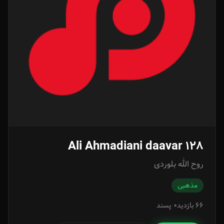
Ali Ahmadiani daavar 128
روح الله بلوردی
مذهبی
66 بازدید
0 پسند