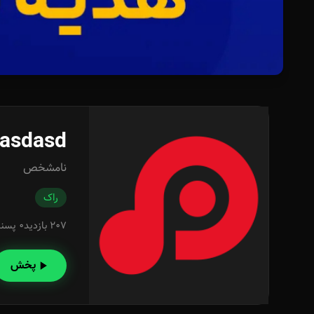
 asdasd
نامشخص
راک
207 بازدید
0 پسند
پخش