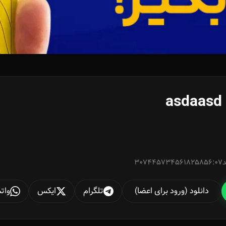
asdaasd
307445734561825856:07
دانلود (ورود برای اعضا)
تلگرام
ایکس
وات