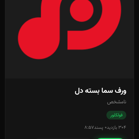
ورف سما بسته دل
نامشخص
فولکلور
304 بازدید
0 پسند
8:57