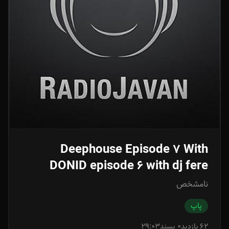
Deephouse Episode 7 With
DONID episode 6 with dj fere
نامشخص
پاپ
62 بازدید
0 پسند
29:03