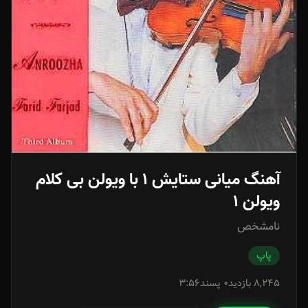
آهنگ میانی ستایش ۱ با ویولن بی کلام
ویولن 1
نامشخص
پاپ
8,245 بازدید
0 پسند
3:56