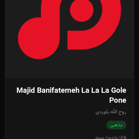
Majid Banifatemeh La La La Gole
Pone
روح الله بلوردی
مذهبی
185 بازدید
0 پسند