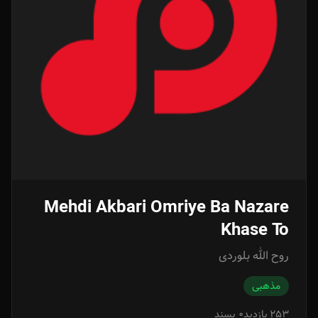
Mehdi Akbari Omriye Ba Nazare
Khase To
روح الله بلوردی
مذهبی
253 بازدید
0 پسند