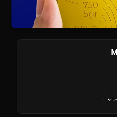
M
س‌اپ