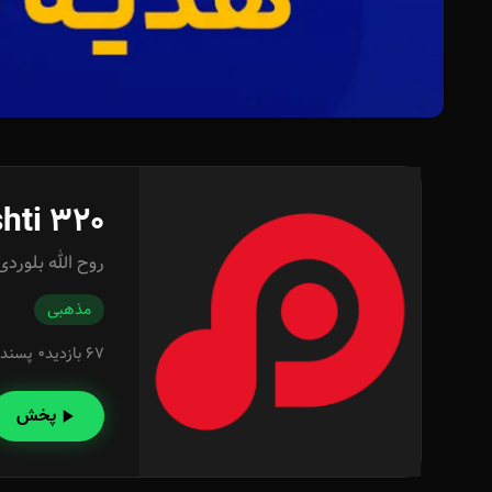
hti 320
روح الله بلوردی
مذهبی
67 بازدید
0 پسند
پخش