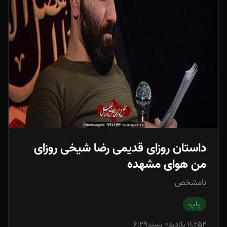
داستان روزای قدیمی رضا شیخی روزای
من هوای مشهده
نامشخص
پاپ
11,252 بازدید
0 پسند
6:29