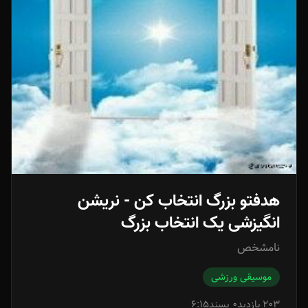
هدفتو بزرگ انتخاب کن - نریشن
انگیزشی یک انتخاب بزرگ
نامشخص
موسیقی ورزشی
203 بازدید
0 پسند
6:15