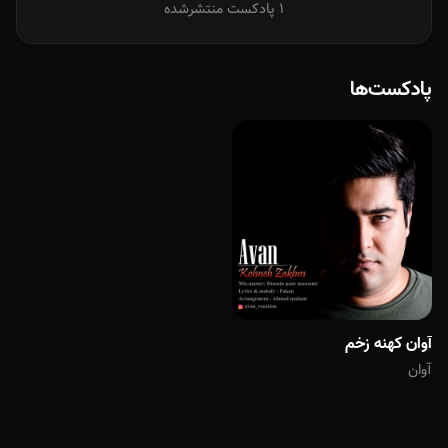
1 پادکست منتشرشده
پادکست‌ها
آوان کهنه زخم
آوان