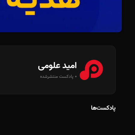
امید علومی
0 پادکست منتشرشده
پادکست‌ها