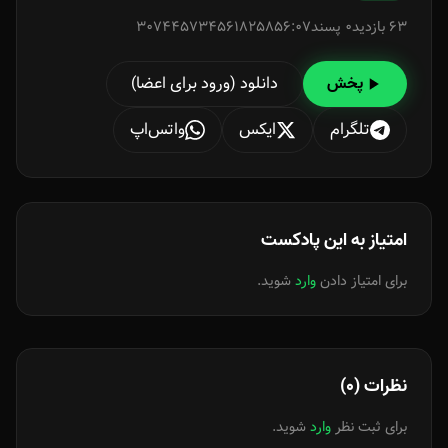
63 بازدید
0 پسند
307445734561825856:07
دانلود (ورود برای اعضا)
پخش
تلگرام
ایکس
واتس‌اپ
امتیاز به این پادکست
برای امتیاز دادن
وارد
شوید.
نظرات (0)
برای ثبت نظر
وارد
شوید.