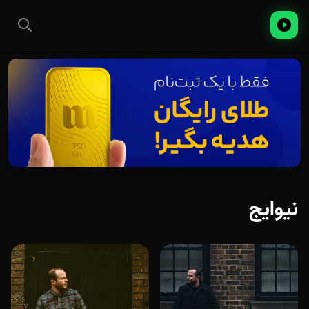
نیوایج