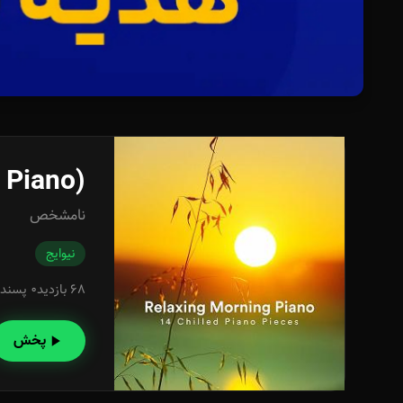
 Piano)
نامشخص
نیوایج
68 بازدید
0 پسند
پخش